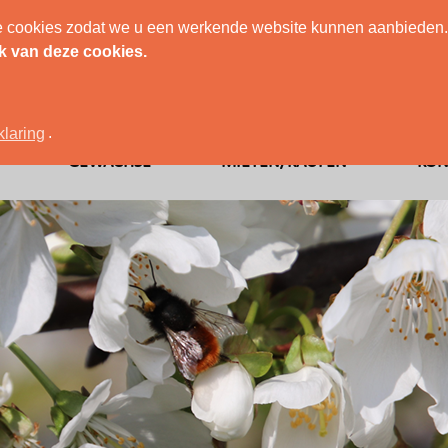
ele cookies zodat we u een werkende website kunnen aanbieden.
ubung mit Gehörnte Mauerbienen
k van deze cookies.
klaring
.
GEWÄCHSE
MIETEN/KAUFEN
KON